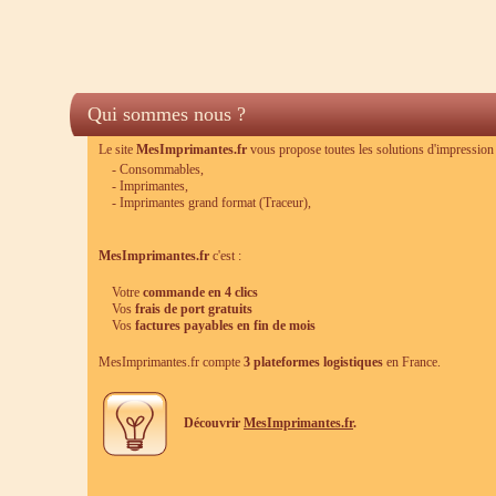
Qui sommes nous ?
Le site
MesImprimantes.fr
vous propose toutes les solutions d'impression 
- Consommables,
- Imprimantes,
- Imprimantes grand format (Traceur),
MesImprimantes.fr
c'est :
Votre
commande en 4 clics
Vos
frais de port gratuits
Vos
factures payables en fin de mois
MesImprimantes.fr compte
3 plateformes logistiques
en France.
Découvrir
MesImprimantes.fr
.