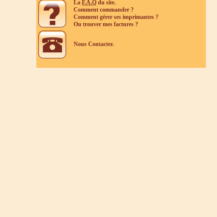
La
F.A.Q
du site.
Comment commander ?
Comment gérer ses imprimantes ?
Ou trouver mes factures ?
Nous Contacter.